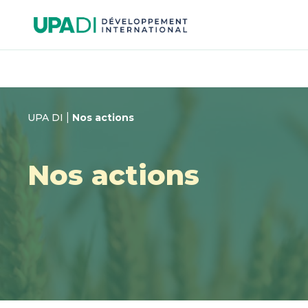
Passer
Passer
au
au
menu
contenu
|
UPA DI
Nos actions
Nos actions