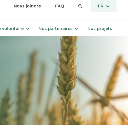
vrir
OUVRIR
Nous joindre
FAQ
FR
LE
enu
MENU
Ouvrir
Ouvrir
 volontaire
Nos partenaires
Nos projets
le
le
menu
menu