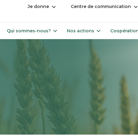
Ouvrir
Ou
Je donne
Centre de communication
le
le
menu
m
Ouvrir
Ouvrir
Qui sommes-nous?
Nos actions
Coopération
le
le
menu
menu