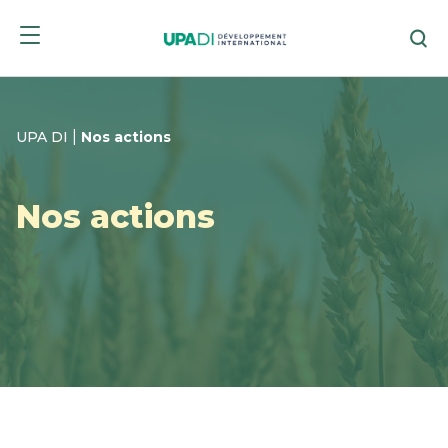
Skip
Skip
Re
to
to
menu
content
|
UPA DI
Nos actions
Nos actions