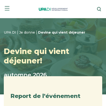
Skip
Skip
Re
to
to
menu
content
|
|
UPA DI
Je donne
Devine qui vient déjeuner
Devine qui vient
déjeuner!
automne 2026
Hôtel Mortagne, Boucherville
Report de l'événement