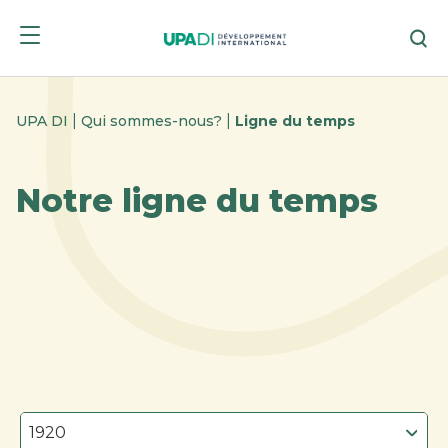
Passer
Passer
Re
au
au
menu
contenu
|
|
UPA DI
Qui sommes-nous?
Ligne du temps
Notre ligne du temps