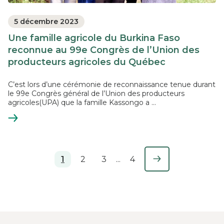
5 décembre 2023
Une famille agricole du Burkina Faso
reconnue au 99e Congrès de l’Union des
producteurs agricoles du Québec
C’est lors d’une cérémonie de reconnaissance tenue durant
le 99e Congrès général de l’Union des producteurs
agricoles(UPA) que la famille Kassongo a ...
En
savoir
plus
Vous êtes à la page
1
2
3
...
4