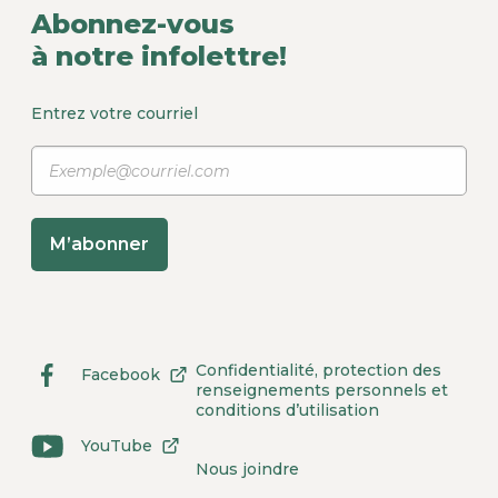
Abonnez-vous
à notre infolettre!
Entrez votre courriel
M’abonner
Confidentialité, protection des
Facebook
Lien
Ce
renseignements personnels et
externe
lien
conditions d’utilisation
au
s'ouvrira
site.
dans
YouTube
Lien
Ce
Cet
une
Nous joindre
externe
lien
hyperlien
nouvelle
au
s'ouvrira