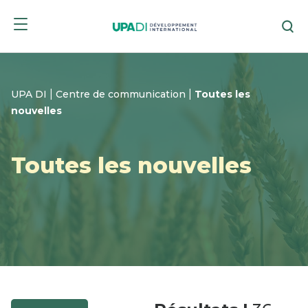
Passer
Passer
Re
au
au
mer
menu
contenu
es
|
|
UPA DI
Centre de communication
Toutes les
nouvelles
Toutes les nouvelles
e
e