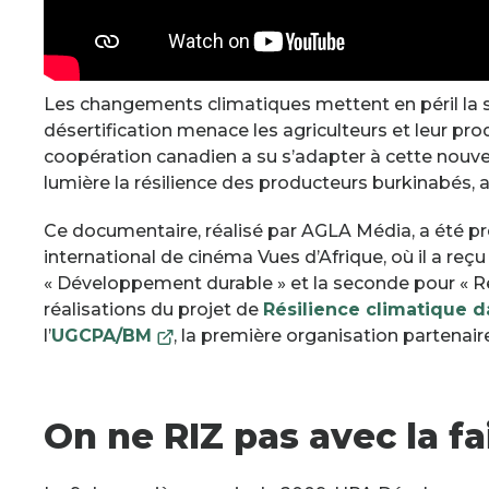
Les changements climatiques mettent en péril la sé
désertification menace les agriculteurs et leur p
coopération canadien a su s’adapter à cette nouv
lumière la résilience des producteurs burkinabés, ai
Ce documentaire, réalisé par AGLA Média, a été pré
international de cinéma Vues d’Afrique, où il a reç
« Développement durable » et la seconde pour « Reg
réalisations du projet de
Résilience climatique 
Ce
l’
UGCPA/BM
, la première organisation partenair
lien
s'ouvrira
dans
On ne RIZ pas avec la f
une
nouvelle