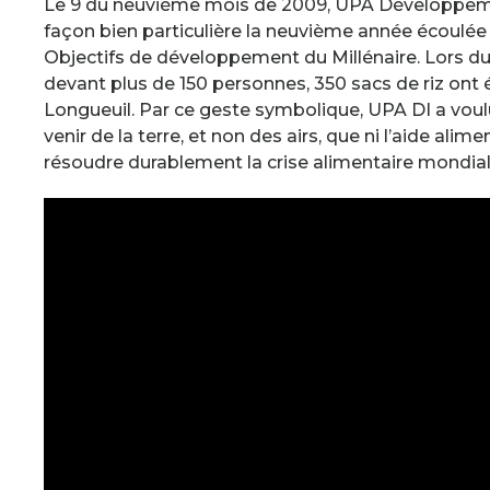
fenêtre
Le 9 du neuvième mois de 2009, UPA Développemen
façon bien particulière la neuvième année écoulée
Objectifs de développement du Millénaire. Lors dun
devant plus de 150 personnes, 350 sacs de riz ont é
Longueuil. Par ce geste symbolique, UPA DI a voulu 
venir de la terre, et non des airs, que ni l’aide ali
résoudre durablement la crise alimentaire mondial