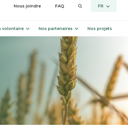
vrir
OUVRIR
Nous joindre
FAQ
FR
LE
enu
MENU
Ouvrir
Ouvrir
 volontaire
Nos partenaires
Nos projets
le
le
menu
menu