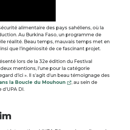
curité alimentaire des pays sahéliens, où la
roduction. Au Burkina Faso, un programme de
elle réalité. Beau temps, mauvais temps met en
nsi que l’ingéniosité de ce fascinant projet.
senté lors de la 32e édition du Festival
u deux mentions, l’une pour la catégorie
ard d’ici ». Il s’agit d’un beau témoignage des
Ce
dans la Boucle du Mouhoun
, au sein de
lien
e d’UPA DI.
s'ouvrira
dans
une
aim
nouvelle
fenêtre