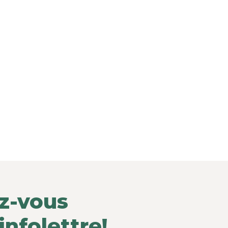
z-vous
infolettre!