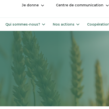
Ouvrir
Ou
Je donne
Centre de communication
le
le
menu
m
Ouvrir
Ouvrir
Qui sommes-nous?
Nos actions
Coopération
le
le
menu
menu