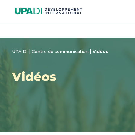
Passer
Passer
au
au
menu
contenu
|
|
UPA DI
Centre de communication
Vidéos
Vidéos