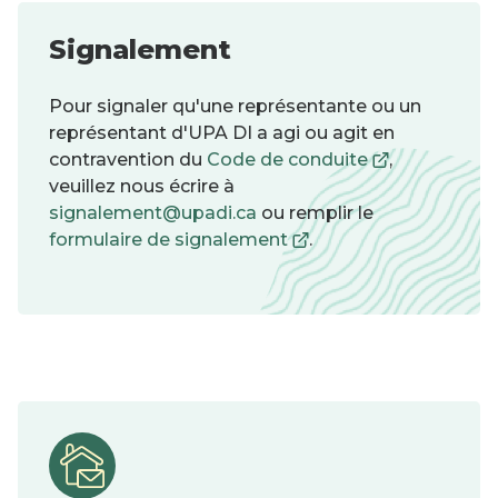
Signalement
Pour signaler qu'une représentante ou un
représentant d'UPA DI a agi ou agit en
Ce
contravention du
Code de conduite
,
lien
veuillez nous écrire à
s'ouvrira
signalement@upadi.ca
ou remplir le
Ce
dans
formulaire de signalement
.
lien
une
s'ouvrira
nouvelle
dans
fenêtre
une
nouvelle
fenêtre