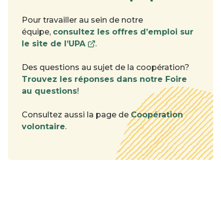
Pour travailler au sein de notre
équipe,
consultez les offres d’emploi sur
Ce
le site de l’UPA
.
lien
s'ouvrira
Des questions au sujet de la coopération?
dans
Trouvez les réponses dans notre Foire
une
au questions
!
nouvelle
fenêtre
Consultez aussi la page de
Coopération
volontaire
.