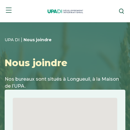
Passer
Passer
Re
au
au
menu
contenu
|
UPA DI
Nous joindre
Nous joindre
Nos bureaux sont situés à Longueuil, à la Maison
de l’UPA.