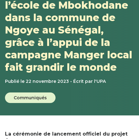
l’école de Mbokhodane
dans la commune de
Ngoye au Sénégal,
grâce à l’appui de la
campagne Manger local
fait grandir le monde
Publié le 22 novembre 2023 - Écrit par l'UPA
Catégorie
Communiqués
:
La cérémonie de lancement officiel du projet