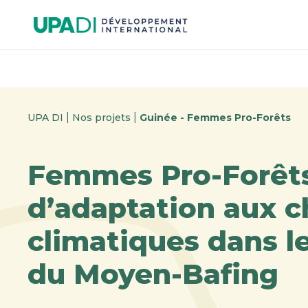
Passer
Passer
au
au
menu
contenu
|
|
UPA DI
Nos projets
Guinée - Femmes Pro-Forêts
Femmes Pro-Forêts 
d’adaptation aux 
climatiques dans le
du Moyen-Bafing