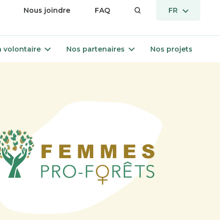
vrir
OUVRIR
Nous joindre
FAQ
FR
LE
enu
MENU
Ouvrir
Ouvrir
 volontaire
Nos partenaires
Nos projets
le
le
menu
menu