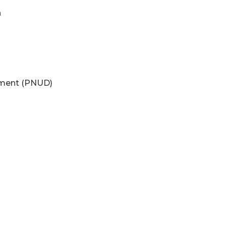
n
ement (PNUD)