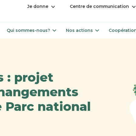
Ouvrir
Ou
Je donne
Centre de communication
le
le
menu
m
Ouvrir
Ouvrir
Qui sommes-nous?
Nos actions
Coopération
le
le
menu
menu
: projet
changements
 Parc national