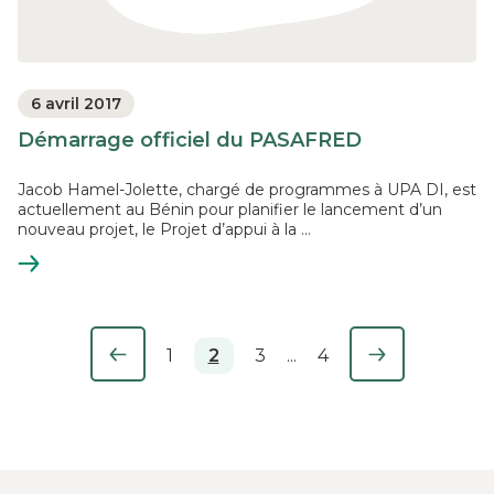
6 avril 2017
Démarrage officiel du PASAFRED
Jacob Hamel-Jolette, chargé de programmes à UPA DI, est
actuellement au Bénin pour planifier le lancement d’un
nouveau projet, le Projet d’appui à la ...
En
savoir
plus
1
Vous êtes à la page
2
3
...
4