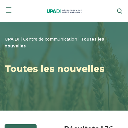
Passer
Passer
Re
au
au
mer
menu
contenu
es
|
|
UPA DI
Centre de communication
Toutes les
nouvelles
Toutes les nouvelles
e
e