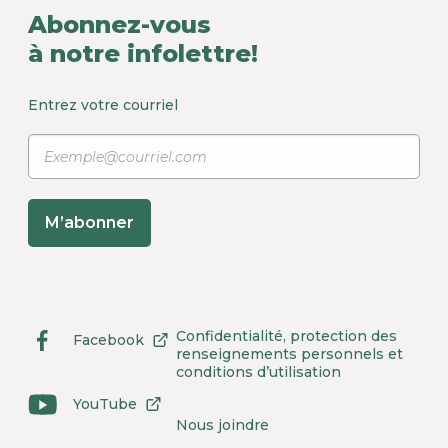
Abonnez-vous
à notre infolettre!
Entrez votre courriel
M’abonner
Confidentialité, protection des
Facebook
Lien
Ce
renseignements personnels et
externe
lien
conditions d’utilisation
au
s'ouvrira
site.
dans
YouTube
Lien
Ce
Cet
une
Nous joindre
externe
lien
hyperlien
nouvelle
au
s'ouvrira