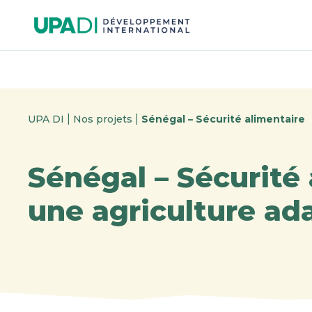
Skip
Skip
to
to
menu
content
|
|
UPA DI
Nos projets
Sénégal – Sécurité alimentaire
Sénégal – Sécurité 
une agriculture ad