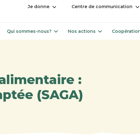
Open
Op
Je donne
Centre de communication
menu
me
Open
Open
Qui sommes-nous?
Nos actions
Coopération
menu
menu
alimentaire :
aptée (SAGA)