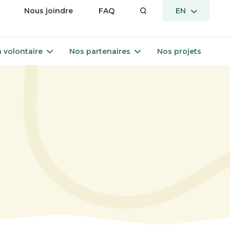
en
OPEN
Nous joindre
FAQ
EN
nu
MENU
Open
Open
 volontaire
Nos partenaires
Nos projets
menu
menu