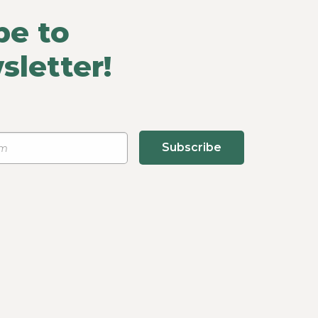
be to
sletter!
Subscribe