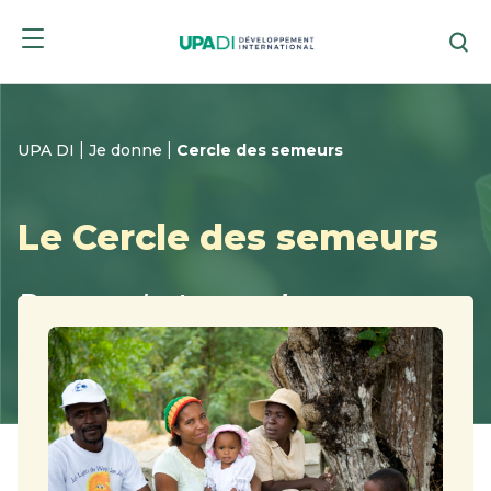
Skip
Skip
Re
to
to
menu
content
|
|
UPA DI
Je donne
Cercle des semeurs
Le Cercle des semeurs
Donner c'est semer!