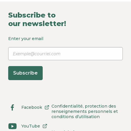
Subscribe to
our newsletter!
Enter your email
Subscribe
Confidentialité, protection des
Facebook
External
This
renseignements personnels et
link
link
conditions d’utilisation
to
will
site.
open
YouTube
External
This
Link
in