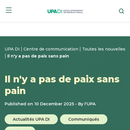
Skip
Skip
Re
to
to
menu
content
|
|
UPA DI
Centre de communication
Toutes les nouvelles
|
Il n'y a pas de paix sans pain
Il n'y a pas de paix sans
pain
Published on 10 December 2025 - By l'UPA
Category
Actualités UPA DI
Communiqués
: