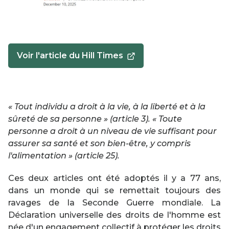
Voir l'article du Hill Times
This
link
will
open
in
« Tout individu a droit à la vie, à la liberté et à la
a
sûreté de sa personne » (article 3). « Toute
new
personne a droit à un niveau de vie suffisant pour
window
assurer sa santé et son bien-être, y compris
l'alimentation » (article 25).
Ces deux articles ont été adoptés il y a 77 ans,
dans un monde qui se remettait toujours des
ravages de la Seconde Guerre mondiale. La
Déclaration universelle des droits de l'homme est
née d'un engagement collectif à protéger les droits